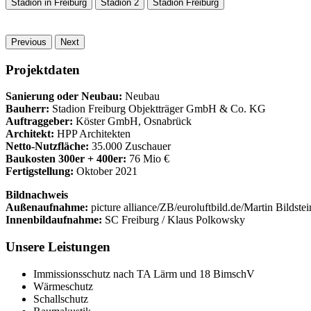
Stadion in Freiburg
Stadion 2
Stadion Freiburg
Previous
Next
Projektdaten
Sanierung oder Neubau:
Neubau
Bauherr:
Stadion Freiburg Objektträger GmbH & Co. KG
Auftraggeber:
Köster GmbH, Osnabrück
Architekt:
HPP Architekten
Netto-Nutzfläche:
35.000 Zuschauer
Baukosten 300er + 400er:
76 Mio €
Fertigstellung:
Oktober 2021
Bildnachweis
Außenaufnahme:
picture alliance/ZB/euroluftbild.de/Martin Bildstei
Innenbildaufnahme:
SC Freiburg / Klaus Polkowsky
Unsere Leistungen
Immissionsschutz nach TA Lärm und 18 BimschV
Wärmeschutz
Schallschutz