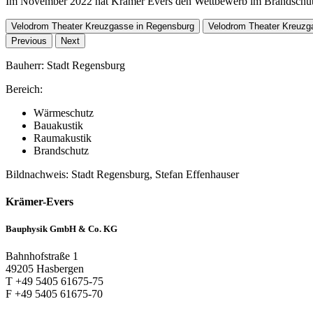
Im November 2022 hat Krämer Evers den Wettbewerb im Brandschut
Velodrom Theater Kreuzgasse in Regensburg
Velodrom Theater Kreuzg
Previous
Next
Bauherr: Stadt Regensburg
Bereich:
Wärmeschutz
Bauakustik
Raumakustik
Brandschutz
Bildnachweis: Stadt Regensburg, Stefan Effenhauser
Krämer-Evers
Bauphysik GmbH & Co. KG
Bahnhofstraße 1
49205 Hasbergen
T +49 5405 61675-75
F +49 5405 61675-70