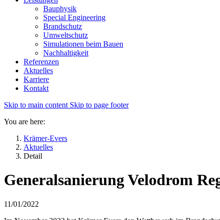
Bauphysik
Special Engineering
Brandschutz
Umweltschutz
Simulationen beim Bauen
Nachhaltigkeit
Referenzen
Aktuelles
Karriere
Kontakt
Skip to main content
Skip to page footer
You are here:
Krämer-Evers
Aktuelles
Detail
Generalsanierung Velodrom Re
11/01/2022