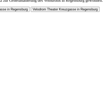
z zur Generalsanierung des Velodroms in Regensburg gewonnen.
asse in Regensburg
Velodrom Theater Kreuzgasse in Regensburg