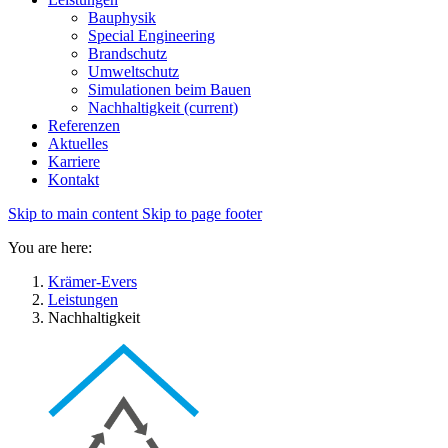
Bauphysik
Special Engineering
Brandschutz
Umweltschutz
Simulationen beim Bauen
Nachhaltigkeit
(current)
Referenzen
Aktuelles
Karriere
Kontakt
Skip to main content
Skip to page footer
You are here:
Krämer-Evers
Leistungen
Nachhaltigkeit